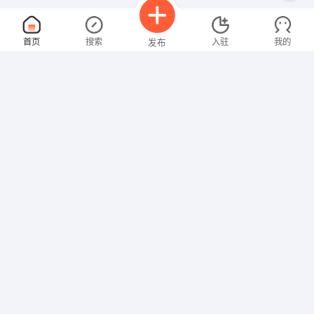
督导
面议
首页
搜索
入驻
我的
发布
08-07
性别不限
经验不限
武汉董董营销策划有限公司
申请
建设大道国贸新都A座8楼B
财务∕人事
面议
招聘信息
求职简历
08-07
性别不限
经验不限
武汉市新乔登教育咨询有限公司
申请
武汉江汉区唐家墩万达广场外商业步行街E022
销售
面议
08-07
性别不限
经验不限
武汉市盛百利投资咨询有限公司
申请
武汉市汉阳区汉阳王家湾凯悦大厦