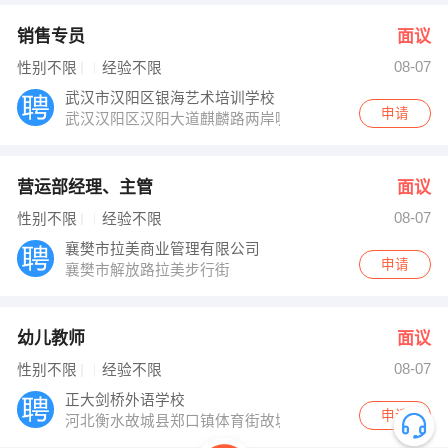
销售专员
面议
08-07
性别不限
经验不限
武汉市汉阳区银海艺术培训学校
申请
武汉汉阳区汉阳大道麒麟路两岸咖啡左斜对面银海培训城
营运部经理、主管
面议
08-07
性别不限
经验不限
襄樊市拉美商业管理有限公司
申请
襄樊市解放路拉美步行街
幼儿教师
面议
08-07
性别不限
经验不限
正大剑桥外语学校
申请
河北衡水故城县郑口镇体育街故城宾馆对面