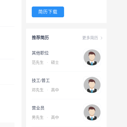
简历下载
推荐简历
更多简历
其他职位
范先生
·
硕士
技工/普工
邓先生
·
高中
营业员
男先生
·
高中