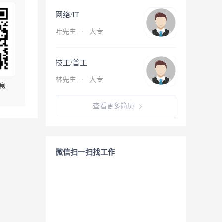
网络/IT
叶先生
·
大专
技工/普工
林先生
·
大专
息
查看更多简历
微信扫一扫找工作