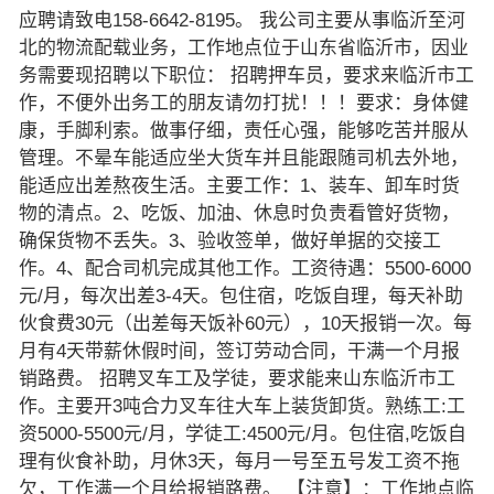
应聘请致电158-6642-8195。 我公司主要从事临沂至河
北的物流配载业务，工作地点位于山东省临沂市，因业
务需要现招聘以下职位： 招聘押车员，要求来临沂市工
作，不便外出务工的朋友请勿打扰！！！要求：身体健
康，手脚利索。做事仔细，责任心强，能够吃苦并服从
管理。不晕车能适应坐大货车并且能跟随司机去外地，
能适应出差熬夜生活。主要工作：1、装车、卸车时货
物的清点。2、吃饭、加油、休息时负责看管好货物，
确保货物不丢失。3、验收签单，做好单据的交接工
作。4、配合司机完成其他工作。工资待遇：5500-6000
元/月，每次出差3-4天。包住宿，吃饭自理，每天补助
伙食费30元（出差每天饭补60元），10天报销一次。每
月有4天带薪休假时间，签订劳动合同，干满一个月报
销路费。 招聘叉车工及学徒，要求能来山东临沂市工
作。主要开3吨合力叉车往大车上装货卸货。熟练工:工
资5000-5500元/月，学徒工:4500元/月。包住宿,吃饭自
理有伙食补助，月休3天，每月一号至五号发工资不拖
欠，工作满一个月给报销路费。 【注意】：工作地点临