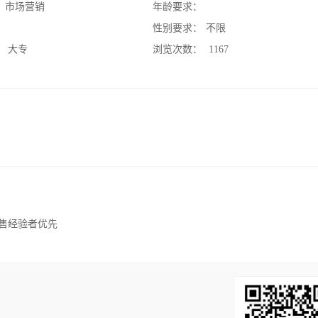
：
市场营销
年龄要求：
：
性别要求：
不限
：
大专
浏览次数：
1167
销售经验者优先